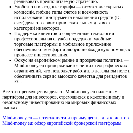
реализовать предпочитаемую стратегию.
Удобство и выгодные тарифы — отсутствие скрытых
комиссий, гибкие типы счетов и возможность
использования инструмента накопления средств (D-
счет) делают сервис привлекательным для всех
категорий инвесторов.
Поддержка клиентов и современные технологии —
профессиональная служба поддержки, удобные
торговые платформы и мобильное приложение
обеспечивают комфорт и любую необходимую помощь в
процессе инвестирования.
Фокус на европейском рынке и прозрачная политика —
Mind-money.eu придерживается четких географических
ограничений, что позволяет работать в легальном поле и
обеспечивать сервис высокого качества для резидентов
ЕС.
Все эти преимущества делают Mind-money.eu надежным
партнёром для инвесторов, стремящихся к качественному и
безопасному инвестированию на мировых финансовых
рынках.
Навигация
Mind-money.eu — возможности и преимущества для клиентов
Mind-money.eu: обзор европейской брокерской платформы
по